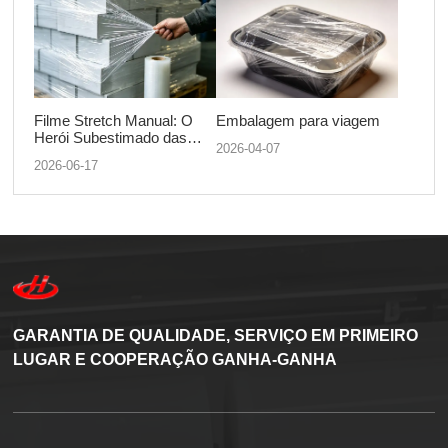
Filme Stretch Manual: O
Embalagem para viagem
Herói Subestimado das
2026-04-07
Embalagens para Envio e
2026-06-17
Armazenamento
GARANTIA DE QUALIDADE, SERVIÇO EM PRIMEIRO
LUGAR E COOPERAÇÃO GANHA-GANHA