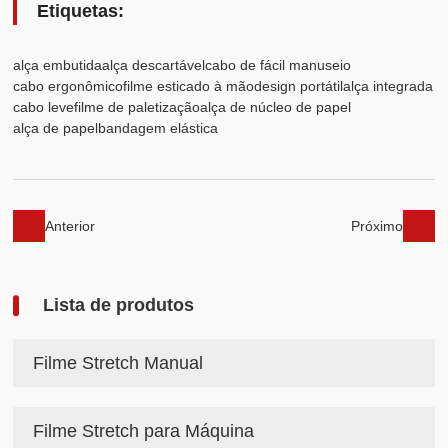
Etiquetas:
alça embutida
alça descartável
cabo de fácil manuseio
cabo ergonômico
filme esticado à mão
design portátil
alça integrada
cabo leve
filme de paletização
alça de núcleo de papel
alça de papel
bandagem elástica
Anterior
Próximo
Lista de produtos
Filme Stretch Manual
Filme Stretch para Máquina