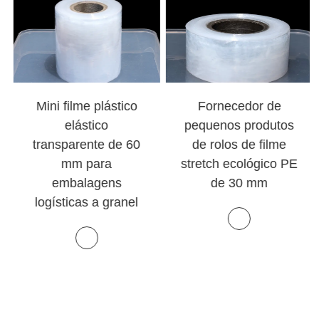
Fornecedor de
Mini rolo de filme
pequenos produtos
stretch 300%-500%,
de rolos de filme
filme stretch manual
stretch ecológico PE
de LLDPE para
de 30 mm
amarração e
movimentação
industrial.