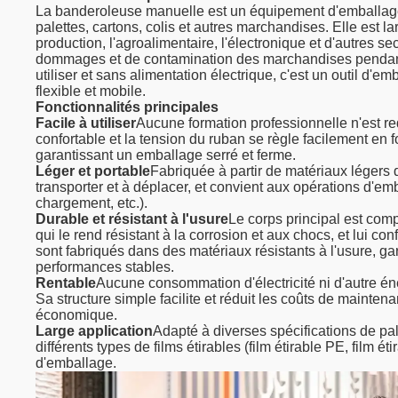
La banderoleuse manuelle est un équipement d'emballage 
palettes, cartons, colis et autres marchandises. Elle est 
production, l'agroalimentaire, l'électronique et d'autres s
dommages et de contamination des marchandises pendant l
utiliser et sans alimentation électrique, c'est un outil d'
flexible et mobile.
Fonctionnalités principales
Facile à utiliser
Aucune formation professionnelle n'est r
confortable et la tension du ruban se règle facilement en f
garantissant un emballage serré et ferme.
Léger et portable
Fabriquée à partir de matériaux légers 
transporter et à déplacer, et convient aux opérations d'emb
chargement, etc.).
Durable et résistant à l'usure
Le corps principal est com
qui le rend résistant à la corrosion et aux chocs, et lui 
sont fabriqués dans des matériaux résistants à l'usure, ga
performances stables.
Rentable
Aucune consommation d'électricité ni d'autre éner
Sa structure simple facilite et réduit les coûts de mainte
économique.
Large application
Adapté à diverses spécifications de pale
différents types de films étirables (film étirable PE, film é
d'emballage.