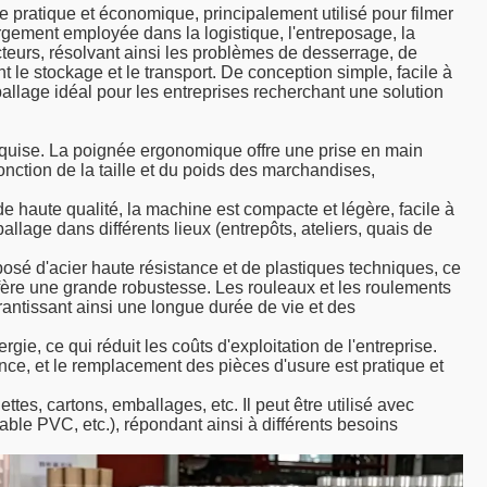
pratique et économique, principalement utilisé pour filmer
largement employée dans la logistique, l'entreposage, la
ecteurs, résolvant ainsi les problèmes de desserrage, de
e stockage et le transport. De conception simple, facile à
emballage idéal pour les entreprises recherchant une solution
equise. La poignée ergonomique offre une prise en main
onction de la taille et du poids des marchandises,
de haute qualité, la machine est compacte et légère, facile à
allage dans différents lieux (entrepôts, ateliers, quais de
posé d'acier haute résistance et de plastiques techniques, ce
confère une grande robustesse. Les rouleaux et les roulements
rantissant ainsi une longue durée de vie et des
gie, ce qui réduit les coûts d'exploitation de l'entreprise.
nance, et le remplacement des pièces d'usure est pratique et
ttes, cartons, emballages, etc. Il peut être utilisé avec
tirable PVC, etc.), répondant ainsi à différents besoins