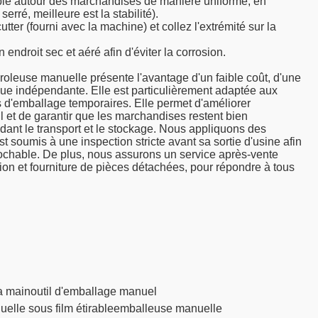
rable autour des marchandises de manière uniforme, en
erré, meilleure est la stabilité).
utter (fourni avec la machine) et collez l'extrémité sur la
endroit sec et aéré afin d'éviter la corrosion.
leuse manuelle présente l'avantage d'un faible coût, d'une
trique indépendante. Elle est particulièrement adaptée aux
 d'emballage temporaires. Elle permet d'améliorer
vail et de garantir que les marchandises restent bien
dant le transport et le stockage. Nous appliquons des
t soumis à une inspection stricte avant sa sortie d'usine afin
rochable. De plus, nous assurons un service après-vente
ation et fourniture de pièces détachées, pour répondre à tous
la main
outil d'emballage manuel
lle sous film étirable
emballeuse manuelle