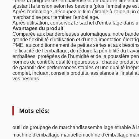
Tenez la poignée de l'emballeuse et enroulez le film éti
ajustant la tension selon les besoins (plus l'emballage est s
Après l'emballage, découpez le film étirable à l'aide d'un c
marchandise pour terminer l'emballage.
Après utilisation, conservez le sachet d'emballage dans un 
Avantages du produit
Comparée aux banderoleuses automatiques, notre bandero
grande flexibilité d'utilisation et d'une alimentation élec
PME, au conditionnement de petites séries et aux besoins
l'efficacité de l'emballage, de réduire la pénibilité du tra
emballées, protégées de l'humidité et de la poussière pen
normes de contrôle qualité rigoureuses : chaque produit es
de garantir des performances stables et une qualité irrép
complet, incluant conseils produits, assistance à l'install
vos besoins.
Mots clés:
outil de groupage de marchandises
emballage étirable à 
machine d'emballage manuelle
machine d'emballage manue