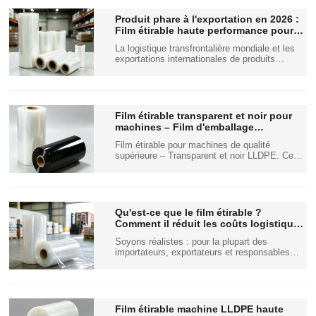
standard. Il présente une structure moléculaire
optimisée offrant une résistance accrue…
Produit phare à l'exportation en 2026 :
Film étirable haute performance pour
réduire les coûts et optimiser
La logistique transfrontalière mondiale et les
l'efficacité de la logistique
exportations internationales de produits
transfrontalière
manufacturés imposent chaque année des
normes plus strictes en matière de protection
des marchandises, de maîtrise des coûts et
de respect de l'environnement. Pour les
exportateurs, les distributeurs et les
Film étirable transparent et noir pour
exploitants d'entrepôts du monde entier…
machines – Film d'emballage
automatisé pour palettes en LLDPE
Film étirable pour machines de qualité
haute résistance
supérieure – Transparent et noir LLDPE. Ce
film étirable pour machines d'emballage de
palettes est un matériau d'emballage industriel
professionnel conçu exclusivement pour les
machines d'emballage automatiques et semi-
automatiques. Fabriqué à partir de...
Qu'est-ce que le film étirable ?
Comment il réduit les coûts logistiques
et protège votre cargaison
Soyons réalistes : pour la plupart des
importateurs, exportateurs et responsables
d’entrepôt, le film étirable est l’emballage le
plus sous-estimé en logistique. Vous
consacrez un temps considérable à optimiser
la qualité des produits, à négocier les tarifs de
transport, et…
Film étirable machine LLDPE haute