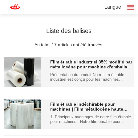
Langue
Liste des balises
Au total, 17 articles ont été trouvés.
Film étirable industriel 35% modifié par
métallocène pour machine d'emballage
automatisée
Présentation du produit Notre film étirable
industriel est conçu pour les machines
d'emballage de palettes entièrement
automatiques et semi-automatiques. Composé
de métallocène 35% et de LLDPE vierge de
haute qualité, ce film offre des performances
améliorées…
Film étirable indéchirable pour
machines | Film métallocène haute
élasticité 6X pour l'expédition
1. Principaux avantages de notre film étirable
pour machines : Notre film étirable pour
machines est composé d’une formule
renforcée au métallocène 35% (mLLDPE), une
version améliorée des matériaux LLDPE