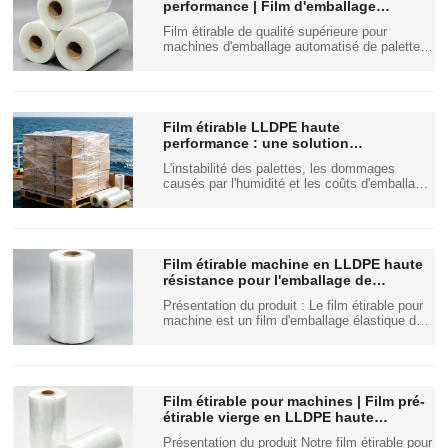
performance | Film d'emballage
industriel pour palettes
Film étirable de qualité supérieure pour
machines d'emballage automatisé de palettes
et stabilisation de charges industrielles. Notre
film étirable industriel est conçu sur mesure
pour les machines d'emballage de palettes
entièrement automatiques et semi-
automatiques.
Film étirable LLDPE haute
performance : une solution
d’emballage de palettes économique
L'instabilité des palettes, les dommages
pour la logistique mondiale
causés par l'humidité et les coûts d'emballage
élevés constituent des problèmes majeurs
pour les fabricants et les prestataires
logistiques du monde entier. Le film étirable en
LLDPE de qualité supérieure résout
efficacement ces problèmes essentiels. Il
Film étirable machine en LLDPE haute
assure la stabilité du chargement, réduit…
résistance pour l'emballage de
marchandises sur palettes
Présentation du produit : Le film étirable pour
machine est un film d'emballage élastique de
qualité industrielle, conçu exclusivement pour
les machines d'emballage de palettes
automatiques et semi-automatiques. Fabriqué
à partir de polyéthylène linéaire basse densité
(LLDPE) de première qualité…
Film étirable pour machines | Film pré-
étirable vierge en LLDPE haute
élasticité pour emballage automatisé
Présentation du produit Notre film étirable pour