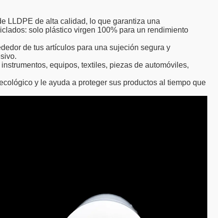
de LLDPE de alta calidad, lo que garantiza una
ciclados: solo plástico virgen 100% para un rendimiento
dedor de tus artículos para una sujeción segura y
sivo.
 instrumentos, equipos, textiles, piezas de automóviles,
 ecológico y le ayuda a proteger sus productos al tiempo que