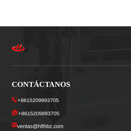
CONTÁCTANOS
+8615209893705
+8615209893705
ventas@hflhbz.com