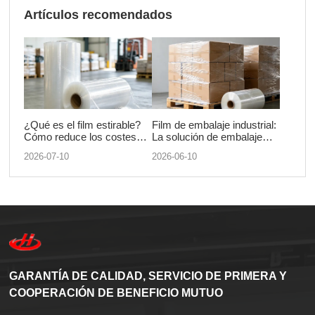
Artículos recomendados
¿Qué es el film estirable?
Film de embalaje industrial:
Cómo reduce los costes
La solución de embalaje
logísticos y protege su
definitiva para la logística y
2026-07-10
2026-06-10
carga.
la protección de productos.
GARANTÍA DE CALIDAD, SERVICIO DE PRIMERA Y
COOPERACIÓN DE BENEFICIO MUTUO