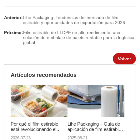
Anterior:
Lihe Packaging: Tendencias del mercado de film
estirable y oportunidades de exportación para 2026
Próximo:
Film estirable de LLDPE de alto rendimiento: una
solución de embalaje de palets rentable para la logística
global.
Volver
Artículos recomendados
Por qué el film estirable
Lihe Packaging – Guía de
está revolucionando el
aplicación de film estirable
embalaje para la entrega de
industrial
2026-07-23
2025-08-21
alimentos moderna.