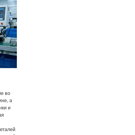
ие во
не, а
нки и
ая
деталей