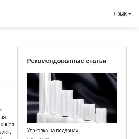
Язык
Рекомендованные статьи
х
ния
вочная
Упаковка на поддонах
ыле-,