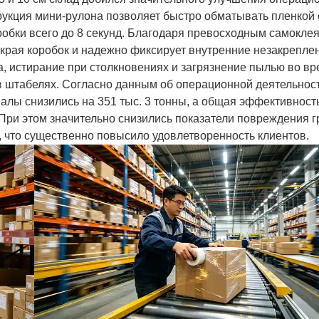
трукция мини-рулона позволяет быстро обматывать пленкой
робки всего до 8 секунд. Благодаря превосходным самокл
 края коробок и надежно фиксирует внутренние незакрепл
 истирание при столкновениях и загрязнение пылью во в
в штабелях. Согласно данным об операционной деятельнос
алы снизились на 351 тыс. 3 тонны, а общая эффективност
 При этом значительно снизились показатели повреждения г
 что существенно повысило удовлетворенность клиентов.