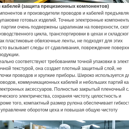
и кабелей (защита прецизионных компонентов)
мпонентов и производители проводов и кабелей предъявл
 упаковке готовых изделий. Точные электронные компонент
 партии очень подвержены царапинам на поверхности, ск
водственного цикла, транспортировки в цехах и складско
ак пластиковые обвязочные ленты, не подходят для этих
часто вызывает следы от сдавливания, повреждение поверхн
родукции.
ально соответствуют требованиям точной упаковки в элек
чной текстурой, она создает плотный защитный слой, не
лочки проводов и хрупкие приборы. Широко используется д
оводов, коммуникационных кабелей и небольших партий ка
лектронных аксессуаров. Полностью закрытый пленочный 
ческого электричества, сохраняя чистоту, целостность и
Кроме того, компактный размер рулона обеспечивает гибкос
я управление оборотом цеха и повышая общую чистоту