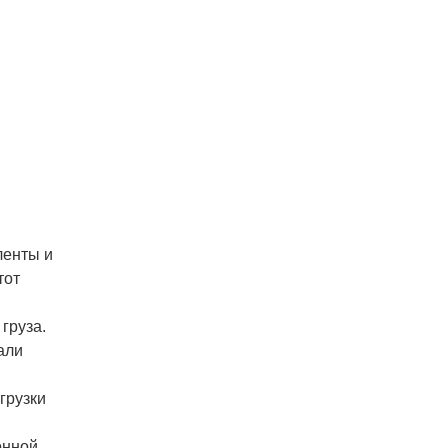
ленты и
тот
груза.
али
грузки
онной