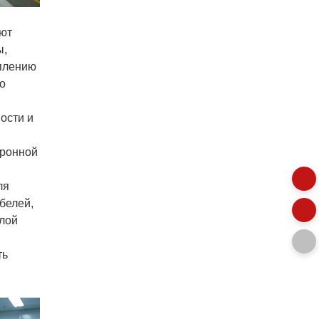
яют
ы,
оплению
го
ости и
тронной
ля
белей,
слой
ть