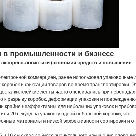
 в промышленности и бизнесе
 экспресс-логистики (экономия средств и повышение
электронной коммерцией, ранее использовал упаковочные 
 коробок и фиксации товаров во время транспортировки. Э
остатки: клейкие ленты часто отклеивались при перепадах
о к разрыву коробок, деформации упаковки и повреждению 
ыли крайне неэффективны для небольших упаковок и требов
или 20 секунд на упаковку одной небольшой коробки, что
очные материалы и низкой эффективности сортировки и от
5 и 10 см склад добился значительного улучшения операци