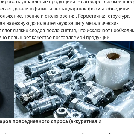
изировать управление продукцией. Благодаря высокой про
легает детали и фитинги нестандартной формы, объединяя
ольжение, трение и столкновения. Герметичная структура
ивая надежную дополнительную защиту металлических
авляет липких следов после снятия, что исключает необходи
ивно повышает качество поставляемой продукции.
варов повседневного спроса (аккуратная и