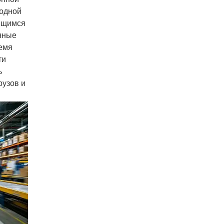
 одной
еящимся
енные
ремя
ти
ь
рузов и