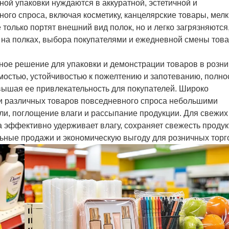
ой упаковки нуждаются в аккуратной, эстетичной и
ого спроса, включая косметику, канцелярские товары, мел
только портят внешний вид полок, но и легко загрязняются
на полках, выбора покупателями и ежедневной смены това
ое решение для упаковки и демонстрации товаров в розн
мостью, устойчивостью к пожелтению и запотеванию, полно
вышая ее привлекательность для покупателей. Широко
ии различных товаров повседневного спроса небольшими
и, поглощение влаги и рассыпание продукции. Для свежих
 эффективно удерживает влагу, сохраняет свежесть продук
льные продажи и экономическую выгоду для розничных торг