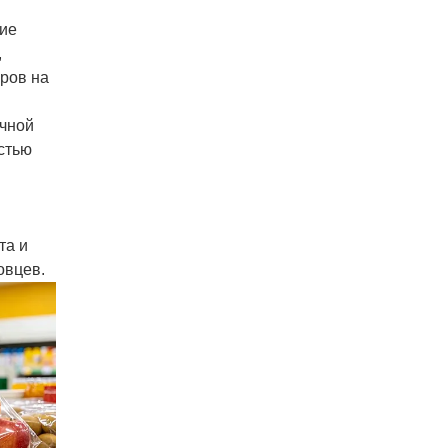
кие
,
ров на
ичной
стью
та и
овцев.