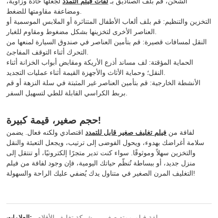
الشحن، قم بلف الصناديق بـ
لفات فيلم التمدد
لجعلها حادة وزاوية،
ومضاعفة مقاومتها للضغط.
التخزين والتنظيم: قم بلف ألعاب الأطفال المتناثرة أو الملابس الموسمية أو
العناصر الأخرى لتخزينها بشكل مضغوط ومقاوم للغبار.
النقل لمسافات قصيرة: قم بتأمين العناصر في صندوق السيارة لمنعها من
التحرك أثناء التوقف المفاجئ.
الحماية المؤقتة: لف مساند أذرع الأريكة ومقابض أبواب الخزانة أثناء
النقل؛ وحماية الأثاث والأجهزة القيمة أثناء عمليات التجديد.
الأنشطة الخارجية: قم بتأمين العناصر غير المثبتة في سلة النزهة أو قم
بربط الكراسي القابلة للطي لتسهيل السفر.
حجم صغير، قيمة كبيرة!
لفافة من
فيلم تغليف صغير قابل للتمدد
اقتصادي ولكنه فعال. يضمن
سلامة أغراضك بهدوء، ويحول الفوضى إلى ترتيب، ويجعل التعبئة والنقل
والتخزين سهلاً وموثوقًا. سواء كنت تدير متجرًا إلكترونيًا، أو تنتقل إلى
منزل جديد، أو ببساطة تُنظّم حياتك اليومية، فإن وجود لفافة من فيلم
التغليف المرن الصغير في متناول يدك يُضفي عليك الراحة والسهولة!
لفة فيلم ممتد صغير
شركة تغليف الأفلام
العلامات: