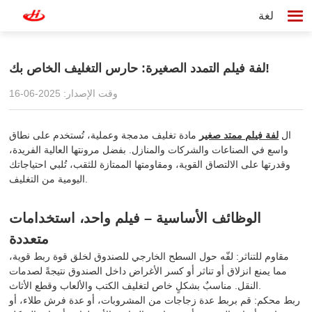
لغة
لفة فيلم التمدد الصغيرة: حارس التغليف الخاص بك!
وقت الإصدار: 2025-06-16
ال
لفة فيلم ممتد صغير
مادة تغليف مدمجة وعملية، تُستخدم على نطاق
واسع في الصناعات والشركات والمنازل. بفضل مرونتها العالية الفريدة،
وقدرتها على الالتصاق القوية، ومقاومتها الممتازة للثقب، تُلبي احتياجاتك
اليومية من التغليف.
الوظائف الأساسية – فيلم واحد، استخدامات
متعددة
مقاوم للتناثر: لفّه حول السطح الخارجي للصندوق لخلق قوة ربط قوية،
مما يمنع انزلاق أو تناثر أو كسر الأغراض داخل الصندوق نتيجةً لصدمات
النقل. مناسبٌ بشكلٍ خاص لتغليف الكتب والألعاب وقطع الأثاث.
ربط محكم: قم بربط عدة زجاجات من المشروبات، أو عدة فرش طلاء، أو