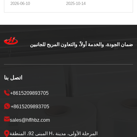
مجال الخدمات اللوجستية
2026-06-10
2025-10-14
وحماية المنتجات
ضمان الجودة، والخدمة أولاً، والتعاون المربح للجانبين
اتصل بنا
+8615209893705
+8615209893705
sales@hflhbz.com
المبنى 92، المنطقة H، المرحلة الأولى، مدينة