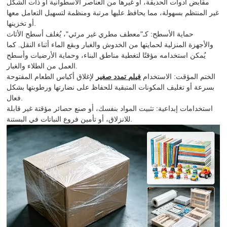
مقابض أدوات الحديقة، أو غيرها من العناصر الأسطوانية أو ذات الشكل
غير المنتظم بسهولة، مما يحافظ عليها مرتبة ومنظمة لتسهيل التعامل معها
أو تخزينها.
حماية الأسطح: كـ"معطف مطري غير مرئي"، يُغلف أسطح الأثاث
والأجهزة المنزلية لحمايتها من الخدوش والغبار وبقع الماء أثناء النقل. كما
يُمكن استخدامه مؤقتًا لتغطية مناطق البناء، وحماية الأرضيات وأسطح
العمل من الطلاء والغبار.
الختم المؤقت: الاستخدام
فيلم تمدد صغير
لإغلاق أكياس الطعام المفتوحة
بسرعة أو تغليف المكونات المتبقية للحفاظ على نضارتها ورطوبتها بشكل
فعال.
استخدامات إبداعية: تثبيت المواد بنفسك، أو صنع حصائر مؤقتة غير قابلة
للانزلاق، أو تأمين فروع النباتات في البستنة.