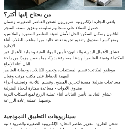
من يحتاج إليها أكثر؟
بائعي التجارة الإلكترونية: ضروريون لشحن العناصر الصغيرة، وضمان
حصول العملاء على منتجاتهم سليمة، وتعزيز سمعة المتجر.
الناقلون وسكان السكن: الحل الأمثل لتعبئة العناصر الصغيرة والملابس،
ومنع كسر الصندوق وتقديم تجربة تعبئة خالية من المتاعب للطلاب أثناء
الإجازة.
عشاق الأعمال اليدوية والفنانون: تأمين المواد الفنية وحماية الأعمال غير
المكتملة وتعبئة العناصر الهشة المصنوعة يدويًا، مما يضمن مزيدًا من راحة
البال أثناء الإبداع.
موظفو المكاتب: تنظيم المستندات، وتجميع الكابلات، وحماية العناصر
المهمة للحفاظ على مكتب مرتب وفعال.
مساعدات منزلية: مفيدة لتخزين المطبخ، وتنظيم الثلاجة، وتصنيف أجزاء
صندوق الأدوات - مساعدة ممتازة للحياة المنزلية.
عشاق النباتات: تأمين النباتات أثناء عملية الزرع لمنع انسكاب التربة
وتسهيل عملية إعادة الزراعة.
سيناريوهات التطبيق النموذجية
شحن الطرود: لتعزيز عناصر التجارة الإلكترونية الصغيرة والطرود ذاتية