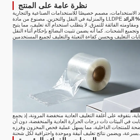
نظرة عامة على المنتج
د الاستخدامات، مصمم خصيصًا للاستخدامات الصناعية والتجارية
معدل تمدد فائق 400% الرائد
ومقاومته الفائقة للتمزق. لا يتطلب استخدام آلة تغليف، مما يتيح
ت وتجميع الشحنات. كما أنه يضمن تثبيت البضائع بإحكام أثناء النقل
ية، بتفوقه على أغلفة التغليف العادية منخفضة المرونة، إذ يجمع
 ثابت في البيئات ذات درجات الحرارة العادية والمنخفضة، دون أن
اضحة للمنتجات الداخلية، مما يسهل عملية فحص المخزون وفرزه
بسرعة، ويضمن نتائج تغليف أنيقة وموحدة واحترافية لكل شحنة.