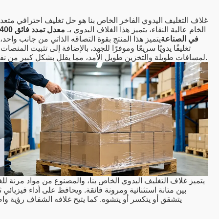
غلاف التغليف اليدوي الفاخر الخاص بنا هو حل تغليف احترافي متعد
والمنزلية في النقل والتخزين. مصنوع من مادة LLDPE الخام عالية النقاء، يتميز هذا الغلاف اليدوي بـ
في الصناعة
يتميز هذا المنتج بقوة التصاقه الذاتي من جانب واحد، 
تغليفًا يدويًا سريعًا وموفرًا للجهد، بالإضافة إلى تثبيت المنصا
لمسافات طويلة والتخزين طويل الأمد، مما يقلل بشكل كبير من نفايات التغليف ويحسن كفاءة التعبئة والتغليف لجميع المستخدمين.
يتميز غلاف التغليف اليدوي الخاص بنا، والمصنوع من مواد مرنة للغا
بين متانة استثنائية ومرونة فائقة. ويحافظ على أداء فيزيائي
يتشقق أو يتكسر أو يتشوه. كما يتيح غلافه الشفاف رؤية و