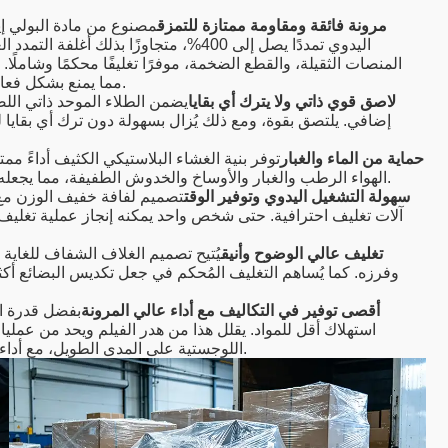
400% مرونة فائقة ومقاومة ممتازة للتمزق
مصنوع من مادة البولي إي
اليدوي تمددًا يصل إلى 400%، متجاوزًا بذل
المنصات الثقيلة، والقطع الضخمة، موفرًا تغليفًا محكمًا وشاملًا. 
مما يمنع بشكل فعال ارتخاء البضائع، وتحركها، وتلفها أثناء النقل والتكديس والمناولة.
لاصق قوي ذاتي ولا يترك أي بقايا
يضمن الطلاء الموحد ذاتي الل
إضافي. يلتصق بقوة، ومع ذلك يُزال بسهولة دون ترك أي بقايا ل
حماية من الماء والغبار
توفر بنية الغشاء البلاستيكي الكثيف أداءً م
الهواء الرطب والغبار والأوساخ والخدوش الطفيفة، مما يجعله مثاليًا للتخزين طويل الأمد والنقل بين المدن والشحن اللوجستي.
سهولة التشغيل اليدوي وتوفير الوقت
تصميم لفافة خفيف الوزن مع 
آلات تغليف احترافية. حتى شخص واحد يمكنه إنجاز عملية تغلي
تغليف عالي الوضوح وأنيق
يُتيح تصميم الغلاف الشفاف للغاية 
وفرزه. كما يُساهم التغليف المُحكم في جعل تكديس البضائع أكثر ت
أقصى توفير في التكاليف مع أداء عالي المرونة
استهلاك أقل للمواد. يقلل هذا من هدر الفيلم ويحد من عملي
اللوجستية على المدى الطويل، مع أداء اقتصادي ممتاز للاستخدام بكميات كبيرة وفي الاستخدام اليومي.