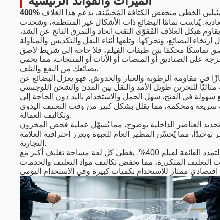
الميزات والفوائد الرئيسية
ثيلين الخطي منخفض الكثافة المُحسّنة، يدعم هذا الغلاف
ك أغلفة التمدد العادية. يُناسب تمامًا البضائع ذات الأشكال غير المنتظمة، وشحنات
يقاوم هيكل الغلاف المُقوّى الثقب الحاد والتمزق الناتج عن الشد،
صق تماسكًا محكمًا بين طبقات الفيلم، فلا حاجة إلى شريط لاصق
زجة على الصناديق أو المنصات أو الأثاث أو المنتجات، مما يحمي
بضائعك من البقع والتلف.
متازًا في مقاومة الرطوبة والغبار والخدوش. فهو يعزل البضائع عن
سهولة في الفتح، سهل الحمل والاستخدام باليد دون الحاجة إلى
ف سريعة ومحكمة، مما يقلل بشكل كبير من وقت التغليف اليدوي
وتكاليف العمالة.
تحديد العناصر الداخلية بوضوح، مما يُسهّل عملية فحص المخزون
وحيدًا، مما يُحسّن المظهر العام للعبوة ويعزز احترافية العلامة
التجارية.
بفضل قدرة التمدد الفائقة لفيلم 400%، يغطي كل لفة مساحة تغليف أكبر مع
ات التغليف المتكررة، مما يخفض تكاليف مواد التغليف والخدمات