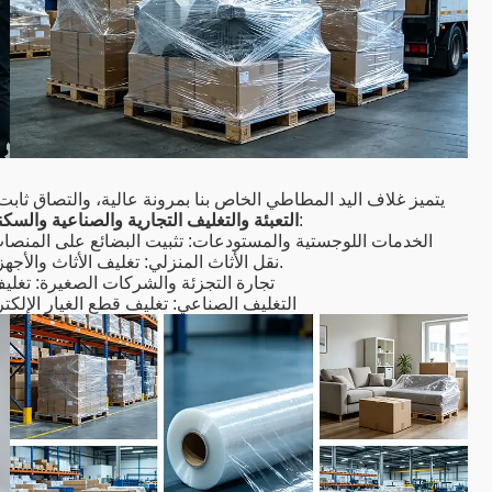
يتميز غلاف اليد المطاطي الخاص بنا بمرونة عالية، والتصاق ثاب
، حل جميع احتياجاتك المتعلقة بالتجميع اليدوي وحماية البضائع:
التعبئة والتغليف التجارية والصناعية والسكن
الخدمات اللوجستية والمستودعات: تثبيت البضائع على المنصات،
نقل الأثاث المنزلي: تغليف الأثاث والأجهزة والصناديق والأغراض اليومية، لمنع الخدوش وأضرار الاصطدام.
تجارة التجزئة والشركات الصغيرة: تغليف
التغليف الصناعي: تغليف قطع الغيار الإلكترو