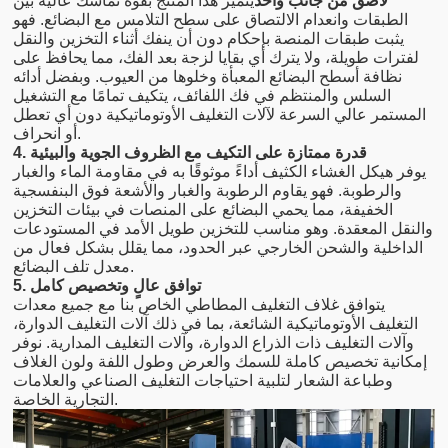
لاصق من جانب واحد
يتميز هذا المنتج بقوة تماسك عالية بين
الطبقات وانعدام الالتصاق على سطح التلامس مع البضائع. فهو
يثبت طبقات المنصة بإحكام دون أن ينفك أثناء التخزين والنقل
لفترات طويلة، ولا يترك أي بقايا لزجة بعد الفك، مما يحافظ على
نظافة أسطح البضائع المعبأة وخلوها من العيوب. وبفضل أدائه
السلس والمنتظم في فك اللفائف، يتكيف تمامًا مع التشغيل
المستمر عالي السرعة لآلات التغليف الأوتوماتيكية دون أي تعطل
أو انحراف.
4. قدرة ممتازة على التكيف مع الظروف الجوية والبيئية
يوفر هيكل الغشاء الكثيف أداءً موثوقًا به في مقاومة الماء والغبار
والرطوبة. فهو يقاوم الرطوبة والغبار والأشعة فوق البنفسجية
الخفيفة، مما يحمي البضائع على المنصات في بيئات التخزين
والنقل المعقدة. وهو مناسب للتخزين طويل الأمد في المستودعات
الداخلية والشحن الخارجي عبر الحدود، مما يقلل بشكل فعال من
معدل تلف البضائع.
5. توافق عالٍ وتخصيص كامل
يتوافق غلاف التغليف المطاطي الخاص بنا مع جميع معدات
التغليف الأوتوماتيكية الشائعة، بما في ذلك آلات التغليف الدوارة،
وآلات التغليف ذات الذراع الدوارة، وآلات التغليف المدارية. نوفر
إمكانية تخصيص كاملة للسمك والعرض وطول اللفة ولون الغلاف
وطباعة الشعار لتلبية احتياجات التغليف الصناعي والعلامات
التجارية الخاصة.