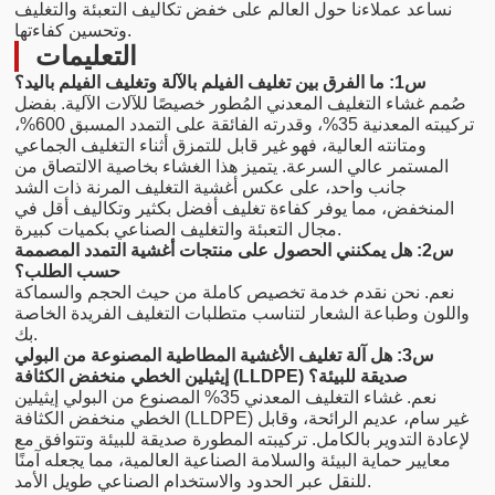
نساعد عملاءنا حول العالم على خفض تكاليف التعبئة والتغليف
وتحسين كفاءتها.
التعليمات
س1: ما الفرق بين تغليف الفيلم بالآلة وتغليف الفيلم باليد؟
صُمم غشاء التغليف المعدني المُطور خصيصًا للآلات الآلية. بفضل
تركيبته المعدنية 35%، وقدرته الفائقة على التمدد المسبق 600%،
ومتانته العالية، فهو غير قابل للتمزق أثناء التغليف الجماعي
المستمر عالي السرعة. يتميز هذا الغشاء بخاصية الالتصاق من
جانب واحد، على عكس أغشية التغليف المرنة ذات الشد
المنخفض، مما يوفر كفاءة تغليف أفضل بكثير وتكاليف أقل في
مجال التعبئة والتغليف الصناعي بكميات كبيرة.
س2: هل يمكنني الحصول على منتجات أغشية التمدد المصممة
حسب الطلب؟
نعم. نحن نقدم خدمة تخصيص كاملة من حيث الحجم والسماكة
واللون وطباعة الشعار لتناسب متطلبات التغليف الفريدة الخاصة
بك.
س3: هل آلة تغليف الأغشية المطاطية المصنوعة من البولي
إيثيلين الخطي منخفض الكثافة (LLDPE) صديقة للبيئة؟
نعم. غشاء التغليف المعدني 35% المصنوع من البولي إيثيلين
الخطي منخفض الكثافة (LLDPE) غير سام، عديم الرائحة، وقابل
لإعادة التدوير بالكامل. تركيبته المطورة صديقة للبيئة وتتوافق مع
معايير حماية البيئة والسلامة الصناعية العالمية، مما يجعله آمنًا
للنقل عبر الحدود والاستخدام الصناعي طويل الأمد.