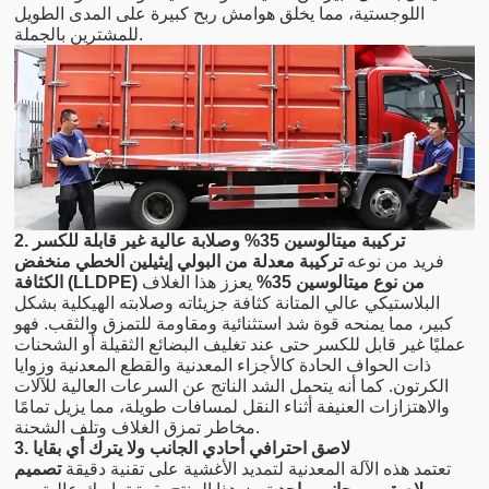
اللوجستية، مما يخلق هوامش ربح كبيرة على المدى الطويل
للمشترين بالجملة.
2. تركيبة ميتالوسين 35% وصلابة عالية غير قابلة للكسر
فريد من نوعه
تركيبة معدلة من البولي إيثيلين الخطي منخفض
الكثافة (LLDPE) من نوع ميتالوسين 35%
يعزز هذا الغلاف
البلاستيكي عالي المتانة كثافة جزيئاته وصلابته الهيكلية بشكل
كبير، مما يمنحه قوة شد استثنائية ومقاومة للتمزق والثقب. فهو
عمليًا غير قابل للكسر حتى عند تغليف البضائع الثقيلة أو الشحنات
ذات الحواف الحادة كالأجزاء المعدنية والقطع المعدنية وزوايا
الكرتون. كما أنه يتحمل الشد الناتج عن السرعات العالية للآلات
والاهتزازات العنيفة أثناء النقل لمسافات طويلة، مما يزيل تمامًا
مخاطر تمزق الغلاف وتلف الشحنة.
3. لاصق احترافي أحادي الجانب ولا يترك أي بقايا
تعتمد هذه الآلة المعدنية لتمديد الأغشية على تقنية دقيقة
تصميم