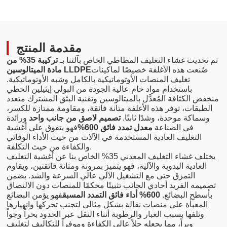
مقدمة المنتج
تم تحديث غشاء التغليف المطاطي الخاص بآلتنا بـ
تركيبة 35% من
صُنعت هذه الأغلفة خصيصًا لماكينات
مادة الميتالوسين LLDPE
تغليف المنصات الأوتوماتيكية بالكامل وشبه الأوتوماتيكية.
باستخدام مواد خام عالية الجودة من البولي إيثيلين الخطي
منخفض الكثافة المُعدَّل بالميتالوسين وتقنية البثق المشترك متعدد
الطبقات، توفر هذه الأغلفة متانة فائقة، ومقاومة ممتازة للكسر،
وسماكة موحدة، وشدًا ثابتًا.
تصميم لاصق من جانب واحد
ورائدة
في الصناعة
معدل تمدد فائق 600%
فهو يتفوق على أغشية
التغليف العادية المستخدمة في الآلات من حيث الأداء الوقائي
والكفاءة من حيث التكلفة.
يختلف غشاء التغليف المعدني 35% الخاص بنا عن أغشية التغليف
العادية اليدوية والآلية، فهو يتميز بمرونة ومتانة فائقتين، ويقاوم
التمزق حتى مع التشغيل الآلي عالي السرعة والشد. يضمن
تصميمه الفريد أحادي الجانب تثبيتًا محكمًا للمنصات دون الالتصاق
بأسطح البضائع.
600% أداء فائق التمدد المسبق
فهو يؤمن البضائع
المعبأة على منصات نقالة بشكل مثالي لتجنب تحركها وانهيارها
وتلفها بسبب الغبار والرطوبة أثناء النقل عبر الحدود بحراً وجواً
وبراً، مما يجعله حلاً عالي الكفاءة وموفراً للتكاليف لتغليف