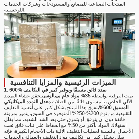
المنتجات الصناعية للمصانع والمستودعات وشركات الخدمات
اللوجستية.
الميزات الرئيسية والمزايا التنافسية
1. 600% تمدد فائق مسبقًا وتوفير كبير في التكاليف
تمت الترقية بواسطة
35% مواد خام ميتالوسين
يحقق غشاء التمديد
الآلي الخاص بنا مستوى فائقًا من الصلابة
معدل التمدد الميكانيكي
المسبق 600%
يتفوق هذا المنتج بشكل كبير على أغشية التغليف
التقليدية من نوع 200%-250% المتوفرة في السوق. يتميز بمرونة
فائقة دون أن يترقق أو يتمزق حتى بعد الشد الشديد، مما يقلل
استهلاك المواد بأكثر من 50% مع الحفاظ على ثبات فائق تحت
الأحمال. بالنسبة لعمليات التغليف الآلية ذات الأحجام الكبيرة، فإنه
يقلل بشكل كبير من تكاليف مواد التغليف والعمالة والخدمات