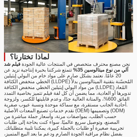
لماذا تختارنا؟
نحن مصنع محترف متخصص في المنتجات عالية الجودة
فيلم شد
آلي من نوع ميتالوسين 35%
تتمتع شركتنا بخبرة إنتاجية تزيد عن
20 عامًا. نعتمد بشكل صارم على مواد خام من البولي إيثيلين
الخطي منخفض الكثافة (LLDPE) المُحسّنة بتقنية الميتالوسين بدلاً
من مواد البولي إيثيلين الخطي منخفض الكثافة (LLDPE) المُعاد
تدويرها أو العادية، مما يضمن أن كل لفة فيلم تتميز بخاصية التمدد
الفائق 600%، والمتانة العالية جدًا، وعدم قابليتها للكسر، ولزوجة
أحادية الجانب مستقرة، مع سماكة موحدة ونسبة عيوب صفرية.
نقدم خدمات تصنيع المعدات الأصلية (OEM) وتصميمها (ODM)
حسب الطلب، بمواصفات مرنة، وأسعار جملة مباشرة من
المصنع، وتوصيل سريع عالميًا. سواء كنت بحاجة إلى طلبات
تجريبية صغيرة أو طلبات بالجملة كبيرة، يمكننا تلبية متطلباتك.
بفضل نظام مراقبة الجودة الصارم ودعم ما بعد البيع المتميز،