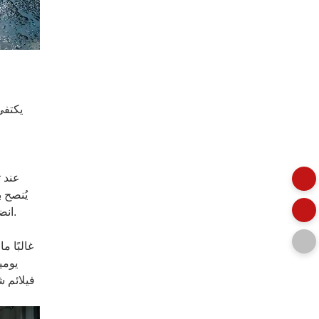
يكتفي
عند ت
يُنصح 
انضغاطها أو انهيارها أثناء النقل بالحاويات، ويقلل بشكل كبير من معدل تلف البضائع السائبة أثناء النقل والتخزين في المستودعات الخارجية.
غالبًا 
يومي
فيلائم 