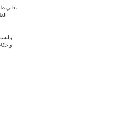
تعاني طر
الغل
بالنسب
وإحكام