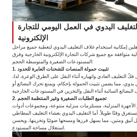
تغليف اليدوي في العمل اليومي للتجارة
الإلكترونية
لين إمكانية استخدام غلاف التغليف اليدوي لتغطية جميع مراحل
لية متوافقة مع جميع شركات التجارة الإلكترونية الخارجية وفرق
المستودعات الصغيرة والمتوسطة الحجم:
1. تثبيت حمولة المنصات للشحنات العابرة للحدود
 التغليف العادي وانهياره أثناء النقل على الطرق الوعرة. لذا،
يدوي، مما يضمن تثبيت الحمولة بإحكام، ويمنع تحرك البضائع أو
2. تجميع الطلبات الصغيرة وغير المنتظمة الحجم
ر الأجهزة المنزلية، مستلزمات منزلية متنوعة، ومجموعات أدوات
ق وقتًا طويلاً. أما التغليف اليدوي بغشاء التغليف المطاطي
أنيق ومتين، مما يسهل فرزها ومسحها ضوئيًا وتخزينها، ويحسن
استغلال مساحة المستودع.