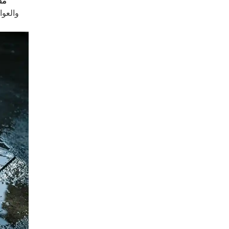
مق
والعوا