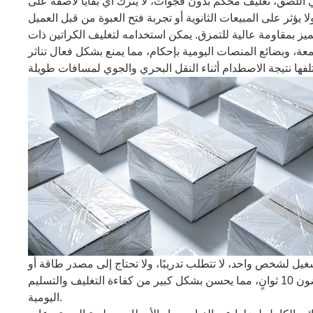
 اللصق، تغليف محكم بدون فجوات، لا يترك أي بقايا لاصقة على
 يؤثر على المبيعات الثانوية أو تجربة فتح العبوة من قبل العميل
ز بمقاومة عالية للتمزق. يمكن استخدامه لتغليف الكراتين ذات
عة، وبضائع المنصات اليومية بإحكام، مما يمنع بشكل فعال تناثر
غيل لشخص واحد، لا تتطلب تدريبًا، ولا تحتاج إلى مصدر طاقة أو
معدات تغليف كبيرة. حتى موظفو المستودعات الجدد يمكنهم البدء في غضون 10 ثوانٍ، مما يحسن بشكل كبير من كفاءة التغليف والتسليم
اليومية.