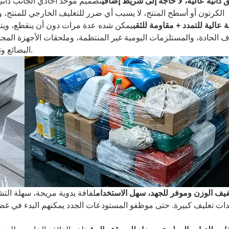
ذاتية عالية، لا حاجة إلى شريط إضافي
تصميم موحد أحادي الجانب ذاتي
الكرتون أو أسطح المنتج، لا يسبب أي ضرر للتغليف الخارجي للمنتج، ولا
ة عالية للتمدد + مقاومة للثقب
يمكن شده عدة مرات دون أن ينقطع، ويتمي
ف الحادة، والمستلزمات اليومية غير المنتظمة، وملحقات الأجهزة المجم
البضائع وتلفها نتيجة الاصطدام أثناء النقل البحري والجوي لمسافات طويلة.
يف الوزن وموفر للجهد، سهل الاستخدام
لفافة يدوية مريحة، سهلة التش