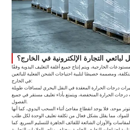
ثل لبائعي التجارة الإلكترونية في الخارج؟
تودعات الخارجية، ويتم إنتاج جميع أغلفة التغليف اليدوية وفقًا
لتكلفة، ومصممة خصيصًا لتلبية احتياجات الشحن الفعلية للبائعين
في الخارج:
يرات درجات الحرارة المعقدة في النقل البحري لمسافات طويلة
ت درجات الحرارة المنخفضة، ويتمتع بأداء تغليف مستقر في جميع
الفصول.
توتر موحد، فلا يوجد انقطاع مفاجئ أثناء السحب اليدوي، كما أنها
المقاسات والأوزان الشائعة لللفائف الجاهزة للتسليم السريع. كما
ية احتياجات التغليف الخاصة بمختلف متاجر العلامات التجارية