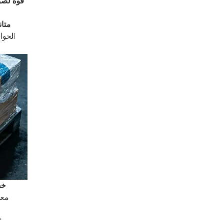
قوة لصق 
متان
الحوا
خف