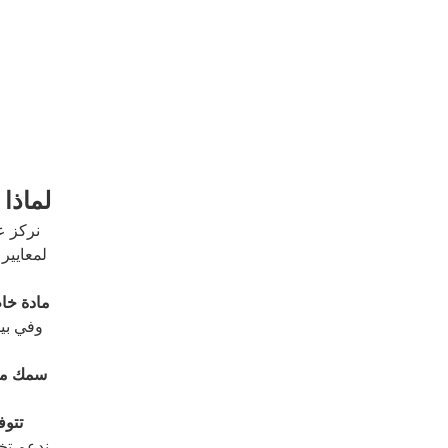
لماذا 
نركز عل
لمعايير 
مادة خام
وفي بيئ
سمك موح
تتوف
ندعم تخ