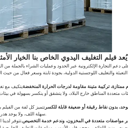
يُعد فيلم التغليف اليدوي الخاص بنا الخيار الأم
ى دعم التجارة الإلكترونية عبر الحدود وعمليات الشراء بالجملة من المس
التعبئة والتغليف اللوجستية الدولية، بجودة ثابتة وسعر فعال من حيث ا
 ممتازة، تركيبة متينة مقاومة لدرجات الحرارة المنخفضة
يتكيف مع تغ
ات متعددة المناطق خارج البلاد، ولا يتشقق أو ينكسر بسهولة في بيئا
د، بدون نقاط رقيقة أو ضعيفة قابلة للكسر
تتميز كل لفة من الفيلم ب
سهلة اللف، ولا يوجد هدر للمواد، مما يقلل بشكل فعال من تكلفة تغليف الوحدة لكل طلب.
ر مواصفات متعددة في المخزون، وندعم خدمة التخصيص.
تتوفر لدينا 
صيص وزن اللفائف، وحجم قلب الأنبوب، وملصقات التغليف الخارجية لتلب