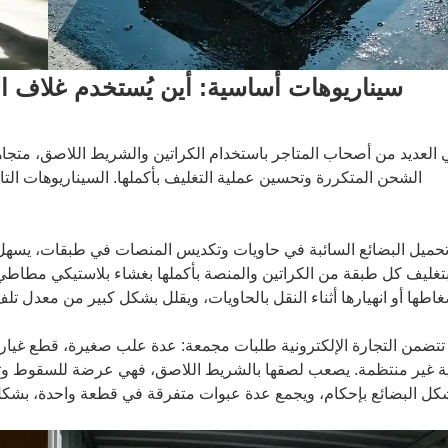
سيناريوهات أساسية: أين يُستخدم غلاف ال
 العديد من أصحاب المتاجر باستخدام الكراتين والشريط اللاصق، متجاه
الشحن المتكررة وتحسين عملية التغليف بأكملها. السيناريوهات التا
حميل البضائع السائبة في حاويات وتكديس المنصات في طبقات، يسهل فكّ
بتغليف كل طبقة من الكراتين والمنصة بأكملها بغشاء بلاستيكي مطاطي 
ما تتضمن التجارة الإلكترونية طلبات مجمعة: عدة علب صغيرة، قطع غيا
ة غير منتظمة. يصعب لصقها بالشريط اللاصق، فهي عرضة للسقوط وتستغر
شكل البضائع بإحكام، ويجمع عدة عبوات متفرقة في قطعة واحدة، بشكل 